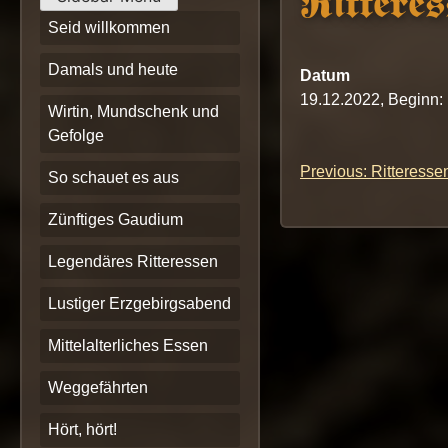
Ritteres
Seid willkommen
Damals und heute
Datum
19.12.2022, Beginn:
Wirtin, Mundschenk und
Gefolge
Previous:
Ritteresse
Beitrags-
So schauet es aus
Navigation
Zünftiges Gaudium
Legendäres Ritteressen
Lustiger Erzgebirgsabend
Mittelalterliches Essen
Weggefährten
Hört, hört!