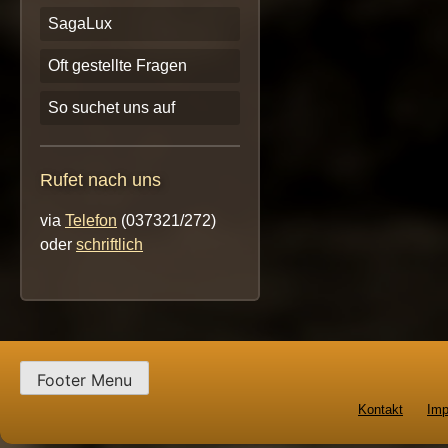
SagaLux
Oft gestellte Fragen
So suchet uns auf
Rufet nach uns
via
Telefon
(037321/272)
oder
schriftlich
Footer Menu
Kontakt
Im