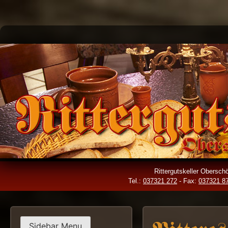
Skip
to
content
Rittergutskeller Obersc
Tel.:
037321 272
- Fax:
037321 8
Sidebar Menu