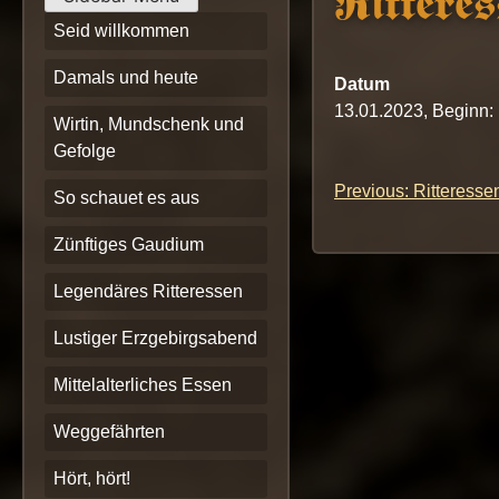
Ritteres
Seid willkommen
Damals und heute
Datum
13.01.2023, Beginn:
Wirtin, Mundschenk und
Gefolge
Previous:
Ritteresse
Beitrags-
So schauet es aus
Navigation
Zünftiges Gaudium
Legendäres Ritteressen
Lustiger Erzgebirgsabend
Mittelalterliches Essen
Weggefährten
Hört, hört!