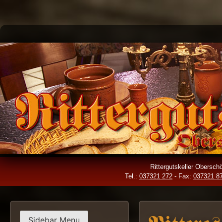
Skip
to
content
Rittergutskeller Obersc
Tel.:
037321 272
- Fax:
037321 8
Sidebar Menu