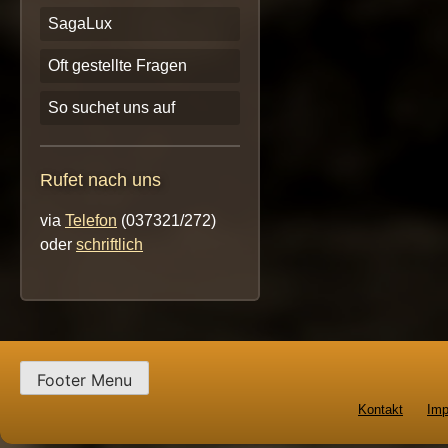
SagaLux
Oft gestellte Fragen
So suchet uns auf
Rufet nach uns
via
Telefon
(037321/272)
oder
schriftlich
Footer Menu
Kontakt
Im