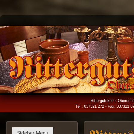
Skip
to
content
Rittergutskeller Obersc
Tel.:
037321 272
- Fax:
037321 8
Sidebar Menu