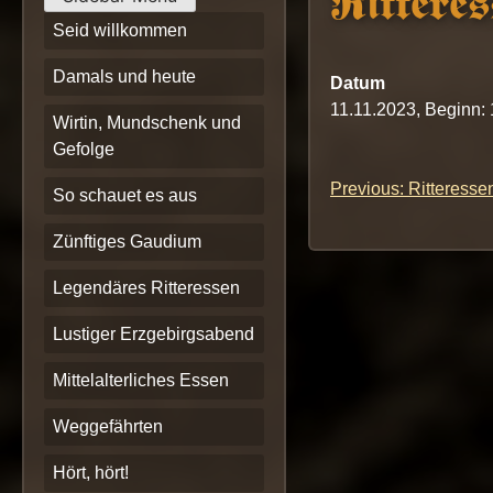
Ritteres
Seid willkommen
Damals und heute
Datum
11.11.2023, Beginn:
Wirtin, Mundschenk und
Gefolge
Previous:
Ritteresse
Beitrags-
So schauet es aus
Navigation
Zünftiges Gaudium
Legendäres Ritteressen
Lustiger Erzgebirgsabend
Mittelalterliches Essen
Weggefährten
Hört, hört!