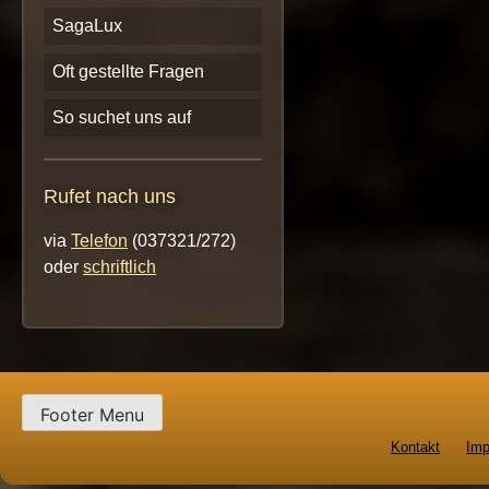
SagaLux
Oft gestellte Fragen
So suchet uns auf
Rufet nach uns
via
Telefon
(037321/272)
oder
schriftlich
Footer Menu
Kontakt
Im