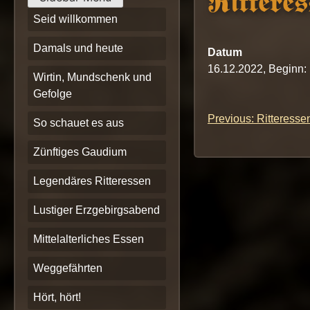
Ritteres
Seid willkommen
Damals und heute
Datum
16.12.2022, Beginn:
Wirtin, Mundschenk und
Gefolge
Previous:
Ritteresse
Beitrags-
So schauet es aus
Navigation
Zünftiges Gaudium
Legendäres Ritteressen
Lustiger Erzgebirgsabend
Mittelalterliches Essen
Weggefährten
Hört, hört!