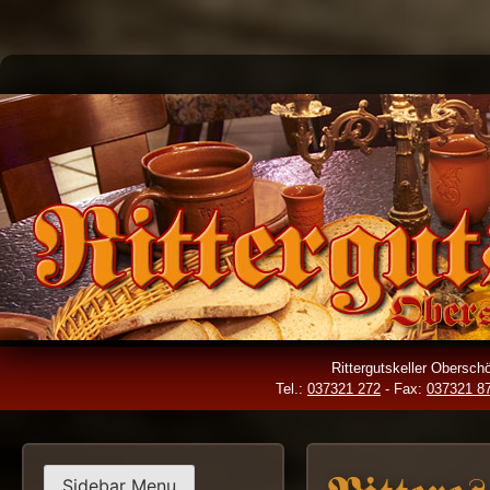
Skip
to
content
Rittergutskeller Obersc
Tel.:
037321 272
- Fax:
037321 8
Sidebar Menu