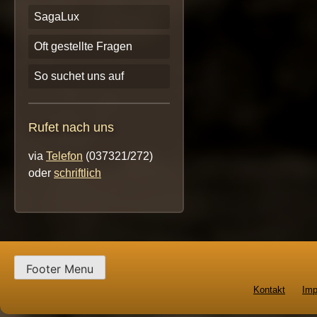
SagaLux
Oft gestellte Fragen
So suchet uns auf
Rufet nach uns
via
Telefon
(037321/272)
oder
schriftlich
Footer Menu
Kontakt
Im