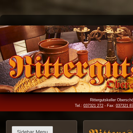
Skip
to
content
Rittergutskeller Obersc
Tel.:
037321 272
- Fax:
037321 8
Sidebar Menu