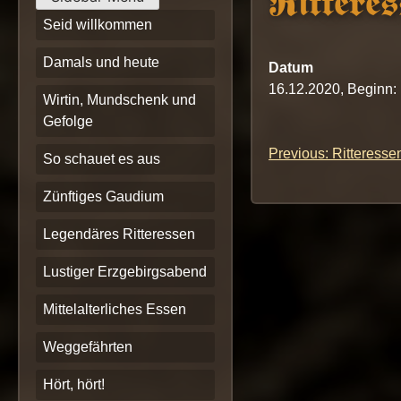
Ritteres
Seid willkommen
Damals und heute
Datum
16.12.2020, Beginn:
Wirtin, Mundschenk und
Gefolge
Previous:
Ritteresse
Beitrags-
So schauet es aus
Navigation
Zünftiges Gaudium
Legendäres Ritteressen
Lustiger Erzgebirgsabend
Mittelalterliches Essen
Weggefährten
Hört, hört!