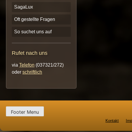
SagaLux
Oft gestellte Fragen
So suchet uns auf
Rufet nach uns
via
Telefon
(037321/272)
oder
schriftlich
Footer Menu
Kontakt
Im