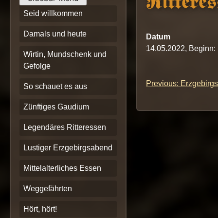
Ritteres
Seid willkommen
Damals und heute
Datum
14.05.2022, Beginn:
Wirtin, Mundschenk und
Gefolge
Previous:
Erzgebirg
Beitrags-
So schauet es aus
Navigation
Zünftiges Gaudium
Legendäres Ritteressen
Lustiger Erzgebirgsabend
Mittelalterliches Essen
Weggefährten
Hört, hört!