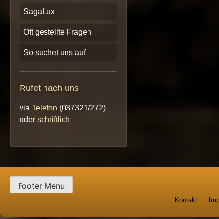
SagaLux
Oft gestellte Fragen
So suchet uns auf
Rufet nach uns
via
Telefon
(037321/272)
oder
schriftlich
Footer Menu
Kontakt
Im