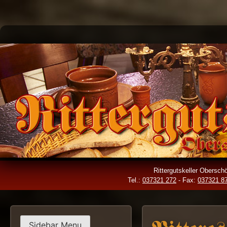
Skip
to
content
Rittergutskeller Obersc
Tel.:
037321 272
- Fax:
037321 8
Sidebar Menu