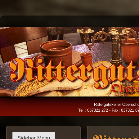
Skip
to
content
Rittergutskeller Obersc
Tel.:
037321 272
- Fax:
037321 8
Sidebar Menu