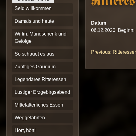
Ritteres
Seid willkommen
Damals und heute
Datum
06.12.2020, Beginn:
Wirtin, Mundschenk und
Gefolge
Previous:
Ritteresse
Beitrags-
So schauet es aus
Navigation
Zünftiges Gaudium
Legendäres Ritteressen
Lustiger Erzgebirgsabend
Mittelalterliches Essen
Weggefährten
Hört, hört!