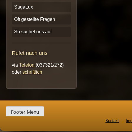
SagaLux
Oft gestellte Fragen
So suchet uns auf
Rufet nach uns
via
Telefon
(037321/272)
oder
schriftlich
Footer Menu
Kontakt
Im